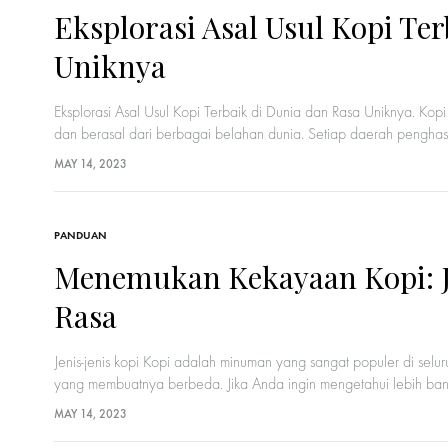
Eksplorasi Asal Usul Kopi Te
Uniknya
Eksplorasi Asal Usul Kopi Terbaik di Dunia dan Rasa Uniknya. Kop
dan berasal dari berbagai belahan dunia. Setiap daerah penghasi
MAY 14, 2023
PANDUAN
Menemukan Kekayaan Kopi: Jen
Rasa
Jenis-jenis kopi Kopi adalah minuman yang sangat populer di seluruh 
yang membuatnya berbeda. Jika Anda ingin mengetahui lebih ban
MAY 14, 2023