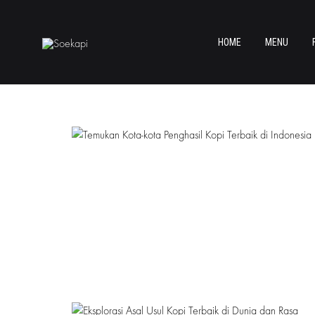
HOME
MENU
Soekapi
Soekapi