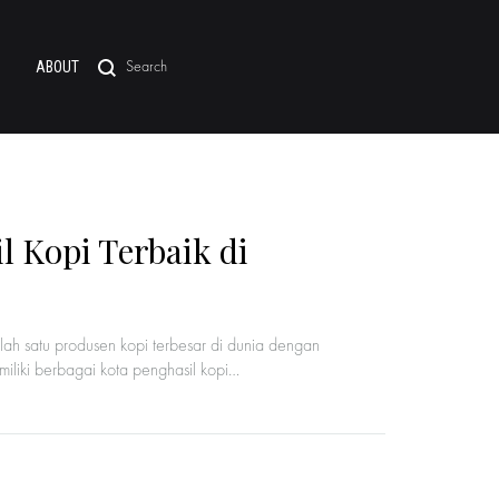
Search
ABOUT
 Kopi Terbaik di
alah satu produsen kopi terbesar di dunia dengan
liki berbagai kota penghasil kopi…