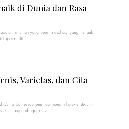
rbaik di Dunia dan Rasa
i adalah minuman yang memiliki asal usul yang menarik
l kopi memiliki…
is, Varietas, dan Cita
dunia, dan setiap jenis kopi memiliki karakteristik unik
yak tentang berbagai jenis…