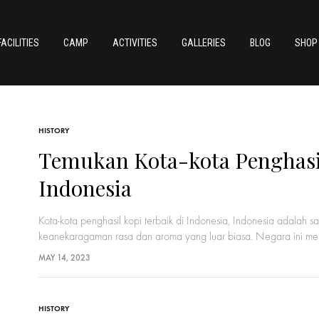
FACILITIES
CAMP
ACTIVITIES
GALLERIES
BLOG
SHOP
HISTORY
Temukan Kota-kota Penghasil
Indonesia
Kota-kota penghasil kopi terbaik di Indonesia, Indonesia adalah s
keanekaragaman rasa dan aroma yang luar biasa. Negara ini memi
MAY 14, 2023
HISTORY